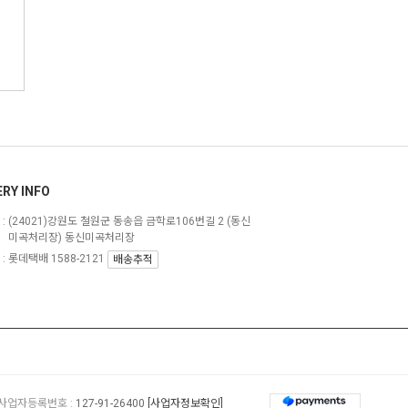
ERY INFO
:
(24021)강원도 철원군 동송읍 금학로106번길 2 (동신
미곡처리장) 동신미곡처리장
: 롯데택배 1588-2121
배송추적
사업자등록번호 :
127-91-26400
[사업자정보확인]