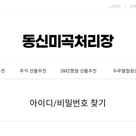
LOGIN
JOI
추천
추석 선물추천
DMZ햅쌀 선물추천
두루웰철원
아이디/비밀번호 찾기