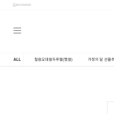
검색
BOOKMARK
ALL
철원오대쌀두루웰(햅쌀)
가정의 달 선물