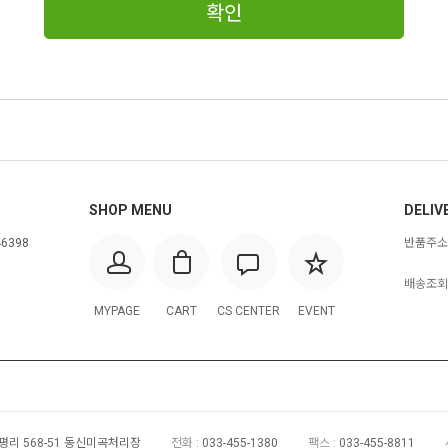
확인
SHOP MENU
DELIV
46398
반품주소 
배송조회 
MYPAGE
CART
CS CENTER
EVENT
평리 568-51 동신미곡처리장
전화 :
033-455-1380
팩스 :
033-455-8811