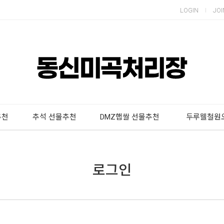
LOGIN
JOI
추천
추석 선물추천
DMZ햅쌀 선물추천
두루웰철원
로그인