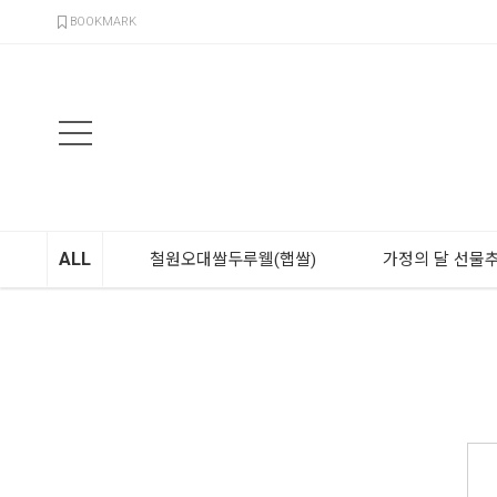
검색
BOOKMARK
ALL
철원오대쌀두루웰(햅쌀)
가정의 달 선물