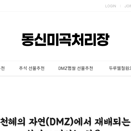
LOGIN
JOI
추천
추석 선물추천
DMZ햅쌀 선물추천
두루웰철원