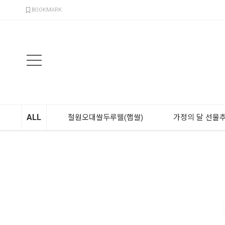
검색
BOOKMARK
ALL
철원오대쌀두루웰(햅쌀)
가정의 달 선물